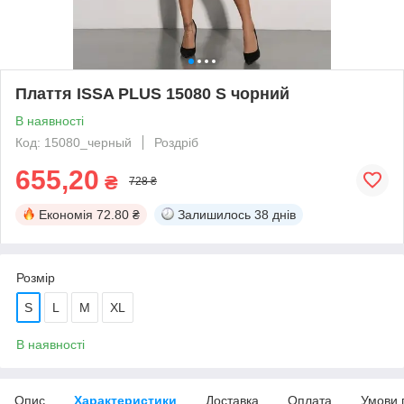
Плаття ISSA PLUS 15080 S чорний
В наявності
Код: 15080_черный
Роздріб
655,20
₴
728 ₴
Економія
72.80 ₴
Залишилось
38 днів
Розмір
S
L
M
XL
В наявності
Опис
Характеристики
Доставка
Оплата
Умови 