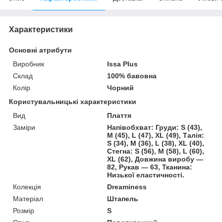
Характеристики
Основні атрибути
Виробник
Issa Plus
Склад
100% бавовна
Колір
Чорний
Користувальницькі характеристики
Вид
Плаття
Заміри
Напівобхват: Груди: S (43),
M (45), L (47), XL (49), Талія:
S (34), M (36), L (38), XL (40),
Стегна: S (56), M (58), L (60),
XL (62), Довжина виробу —
82, Рукав — 63, Тканина:
Низької еластичності.
Колекція
Dreaminess
Матеріал
Штапель
Розмір
S