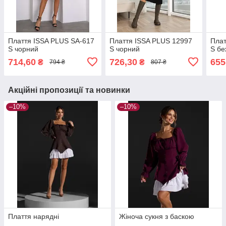
Плаття ISSA PLUS SA-617
Плаття ISSA PLUS 12997
Плат
S чорний
S чорний
S бе
714,60
726,30
655
₴
₴
794 ₴
807 ₴
Акційні пропозиції та новинки
–10%
–10%
Плаття нарядні
Жіноча сукня з баскою