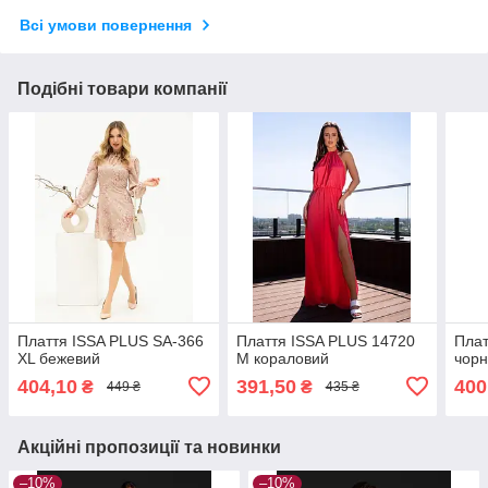
Всі умови повернення
Подібні товари компанії
Плаття ISSA PLUS SA-366
Плаття ISSA PLUS 14720
Плат
XL бежевий
M кораловий
чор
404,10
391,50
400
₴
₴
449 ₴
435 ₴
Акційні пропозиції та новинки
–10%
–10%