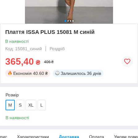
Плаття ISSA PLUS 15081 M синій
В наявності
Код: 15081_синий
Роздріб
365,40
₴
406 ₴
Економія
40.60 ₴
Залишилось
36 днів
Розмір
M
S
XL
L
В наявності
пис
Характеристики
Доставка
Оплата
Умови пове