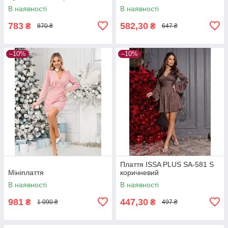
В наявності
В наявності
783
582,30
₴
₴
870 ₴
647 ₴
–10%
–10%
Плаття ISSA PLUS SA-581 S
Мініплаття
коричневий
В наявності
В наявності
981
447,30
₴
₴
1 090 ₴
497 ₴