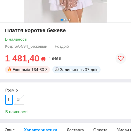
Плаття коротке бежеве
В наявності
Код: SA-594_бежевый
Роздріб
1 481,40
₴
1 646 ₴
Економія
164.60 ₴
Залишилось
37 днів
Розмір
L
XL
В наявності
Опис
Характеристики
Доставка
Оплата
Умови 