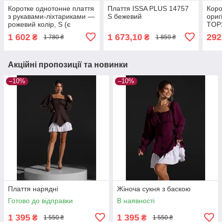
Коротке однотонне плаття
Плаття ISSA PLUS 14757
Коро
з рукавами-ліхтариками —
S бежевий
ориг
рожевий колір, S (є
TOP
розміри)
колі
1 602
1 673,10
292
₴
₴
1 780 ₴
1 859 ₴
Акційні пропозиції та новинки
–10%
–10%
Плаття нарядні
Жіноча сукня з баскою
Готово до відправки
В наявності
1 395
1 395
₴
₴
1 550 ₴
1 550 ₴