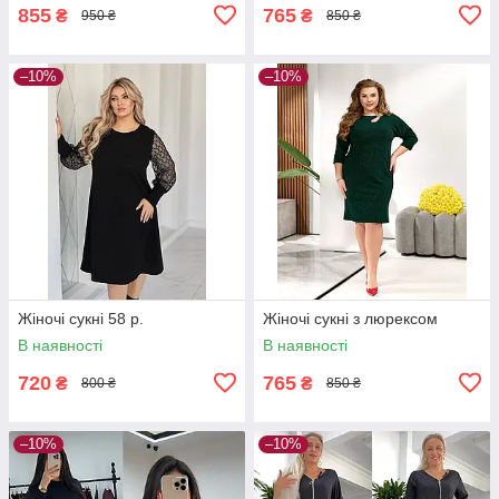
855
765
₴
₴
950 ₴
850 ₴
–10%
–10%
Жіночі сукні 58 р.
Жіночі сукні з люрексом
В наявності
В наявності
720
765
₴
₴
800 ₴
850 ₴
–10%
–10%