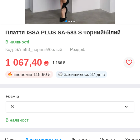
Плаття ISSA PLUS SA-583 S чорний/білий
В наявності
Код: SA-583_черный/белый
Роздріб
1 067,40
₴
1 186 ₴
Економія
118.60 ₴
Залишилось
37 днів
Розмір
S
В наявності
Опис
Характеристики
Доставка
Оплата
Умови 