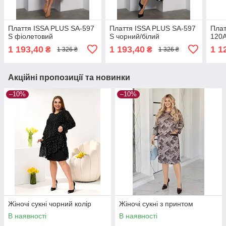
Плаття ISSA PLUS SA-597
Плаття ISSA PLUS SA-597
Плат
S фіолетовий
S чорний/білий
120A
1 193,40
1 193,40
1 1
₴
₴
1 326 ₴
1 326 ₴
Акційні пропозиції та новинки
–10%
–10%
Жіночі сукні чорний колір
Жіночі сукні з принтом
В наявності
В наявності