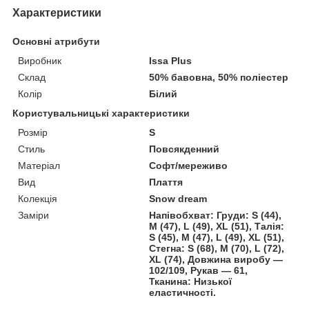
Характеристики
Основні атрибути
Виробник
Issa Plus
Склад
50% бавовна, 50% поліестер
Колір
Білий
Користувальницькі характеристики
Розмір
S
Стиль
Повсякденний
Матеріал
Софт/мереживо
Вид
Плаття
Колекція
Snow dream
Заміри
Напівобхват: Груди: S (44),
M (47), L (49), XL (51), Талія:
S (45), M (47), L (49), XL (51),
Стегна: S (68), M (70), L (72),
XL (74), Довжина виробу —
102/109, Рукав — 61,
Тканина: Низької
еластичності.