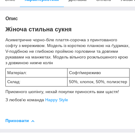
Опис
Жіноча стильна сукня
Асиметричне чорно-біле плаття-сорочка з принтованого
софту з мереживом. Модель із короткою планкою на ґудзиках,
V-подібною не глибокою проймою горловини та довгими
рукавами на манжетах. Модель вільного розкльошеного крою
з довжиною нижче колін
Матеріал:
Софт/мереживо
Склад:
50%, хлопок, 50%, полиэстер
Приємного шопінгу, нехай покупки приносять вам щастя!
З любов'ю команда
Happy Style
Приховати