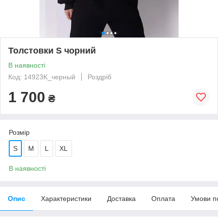
Толстовки S чорний
В наявності
Код: 14923K_черный
Роздріб
1 700
₴
Розмір
S
M
L
XL
В наявності
Опис
Характеристики
Доставка
Оплата
Умови п