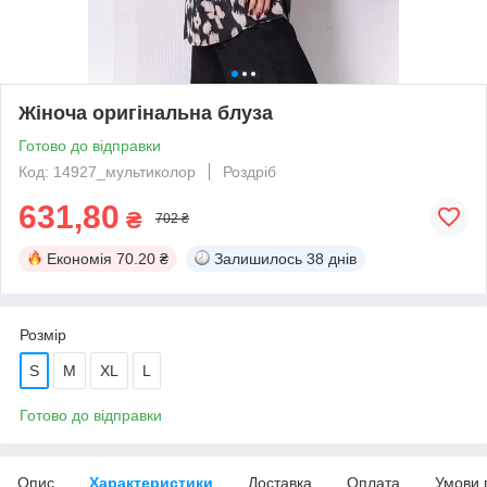
Жіноча оригінальна блуза
Готово до відправки
Код: 14927_мультиколор
Роздріб
631,80
₴
702 ₴
Економія
70.20 ₴
Залишилось
38 днів
Розмір
S
M
XL
L
Готово до відправки
Опис
Характеристики
Доставка
Оплата
Умови 