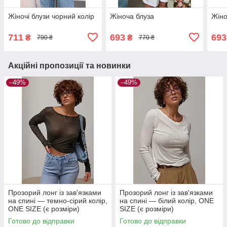
Жіночі блузи чорний колір
Жіноча блуза
Жіно
711
693
693
₴
₴
790 ₴
770 ₴
Акційні пропозиції та новинки
–49%
–49%
Прозорий лонг із зав'язками
Прозорий лонг із зав'язками
на спині — темно-сірий колір,
на спині — білий колір, ONE
ONE SIZE (є розміри)
SIZE (є розміри)
Готово до відправки
Готово до відправки