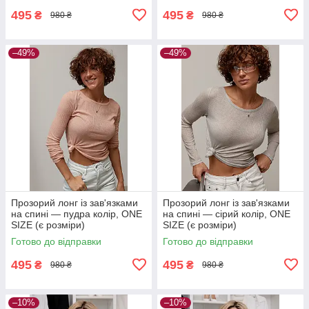
495
495
₴
₴
980 ₴
980 ₴
–49%
–49%
Прозорий лонг із зав'язками
Прозорий лонг із зав'язками
на спині — пудра колір, ONE
на спині — сірий колір, ONE
SIZE (є розміри)
SIZE (є розміри)
Готово до відправки
Готово до відправки
495
495
₴
₴
980 ₴
980 ₴
–10%
–10%