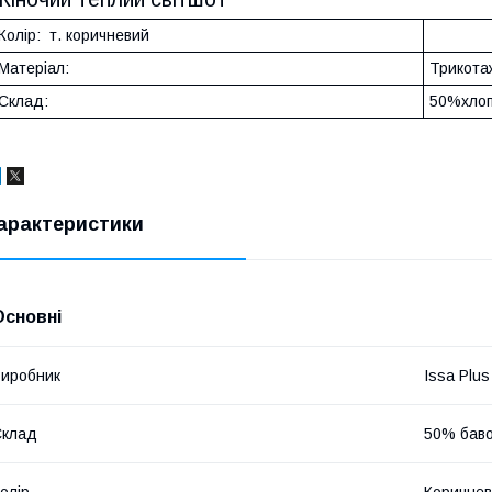
Колір: т. коричневий
Матеріал:
Трикота
Склад:
50%хлоп
арактеристики
Основні
иробник
Issa Plus
Склад
50% баво