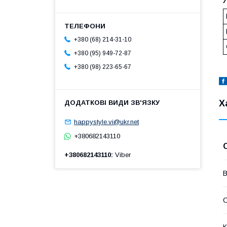
+380 (68) 214-31-10
+380 (95) 949-72-87
+380 (98) 223-65-67
Х
happystyle.vi@ukr.net
+380682143110
+380682143110
Viber
В