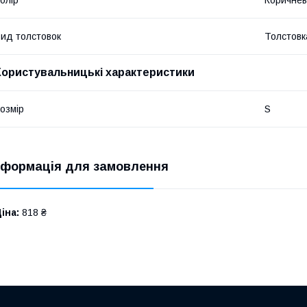
олір
Коричне
ид толстовок
Толстовк
Користувальницькі характеристики
озмір
S
нформація для замовлення
іна:
818 ₴