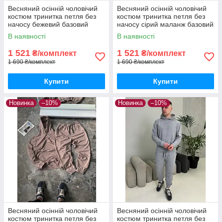
Весняний осінній чоловічий
Весняний осінній чоловічий
костюм тринитка петля без
костюм тринитка петля без
начосу бежевий базовий
начосу сірий маланж базовий
Base худі штани бежевого
Base худі штани сірого
В наявності
В наявності
кольору
кольору
1 521
1 521
₴/комплект
₴/комплект
1 690 ₴/комплект
1 690 ₴/комплект
Купити
Купити
Новинка
–10%
Новинка
–10%
Весняний осінній чоловічий
Весняний осінній чоловічий
костюм тринитка петля без
костюм тринитка петля без