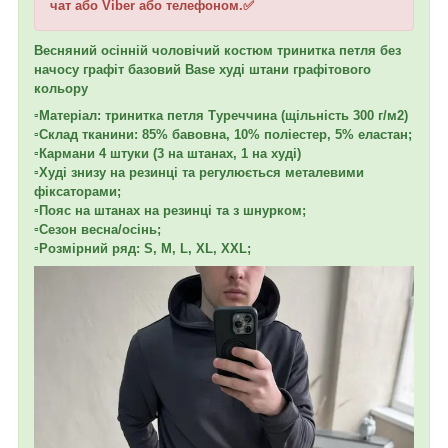
чат або Viber або телефоном.✅
Весняний осінній чоловічий костюм тринитка петля без
начосу графіт базовий Base худі штани графітового
кольору
▫️Матеріал: тринитка петля Туреччина (щільність 300 г/м2)
▫️Склад тканини: 85% бавовна, 10% поліестер, 5% еластан;
▫️Кармани 4 штуки (3 на штанах, 1 на худі)
▫️Худі знизу на резинці та регулюється металевими
фіксаторами;
▫️Пояс на штанах на резинці та з шнурком;
▫️Сезон весна/осінь;
▫️Розмірний ряд: S, M, L, XL, XXL;