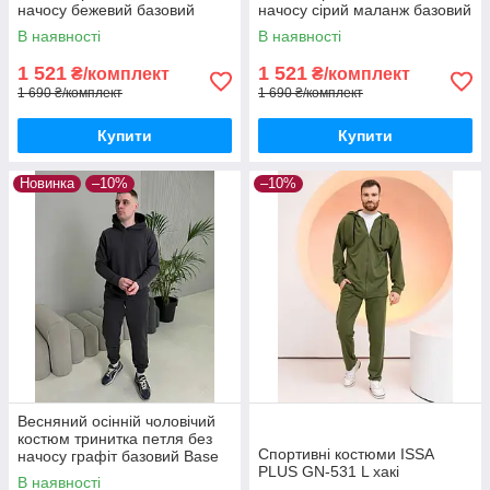
начосу бежевий базовий
начосу сірий маланж базовий
Base худі штани бежевого
Base худі штани сірого
В наявності
В наявності
кольору
кольору
1 521
1 521
₴/комплект
₴/комплект
1 690 ₴/комплект
1 690 ₴/комплект
Купити
Купити
Новинка
–10%
–10%
Весняний осінній чоловічий
костюм тринитка петля без
Спортивні костюми ISSA
начосу графіт базовий Base
PLUS GN-531 L хакі
худі штани графітового
В наявності