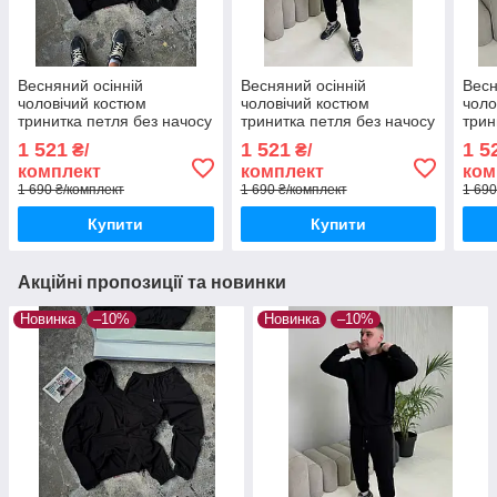
Весняний осінній
Весняний осінній
Весн
чоловічий костюм
чоловічий костюм
чоло
тринитка петля без начосу
тринитка петля без начосу
трин
чорний базовий Base худі
чорний базовий Base худі
граф
1 521
1 521
1 5
₴/
₴/
штани чорного кольору
штани чорного кольору
штан
комплект
комплект
ком
коль
1 690 ₴/комплект
1 690 ₴/комплект
1 690
Купити
Купити
Акційні пропозиції та новинки
Новинка
–10%
Новинка
–10%