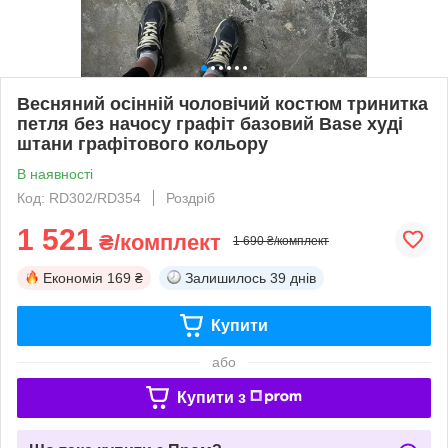
Весняний осінній чоловічий костюм тринитка
петля без начосу графіт базовий Base худі
штани графітового кольору
В наявності
Код: RD302/RD354
Роздріб
1 521
₴/комплект
1 690 ₴/комплект
Економія
169 ₴
Залишилось
39 днів
Купити
або
Купити з