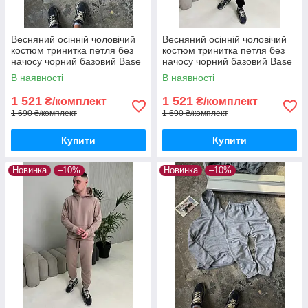
Весняний осінній чоловічий
Весняний осінній чоловічий
костюм тринитка петля без
костюм тринитка петля без
начосу чорний базовий Base
начосу чорний базовий Base
худі штани чорного кольору
худі штани чорного кольору
В наявності
В наявності
1 521
1 521
₴/комплект
₴/комплект
1 690 ₴/комплект
1 690 ₴/комплект
Купити
Купити
Новинка
–10%
Новинка
–10%