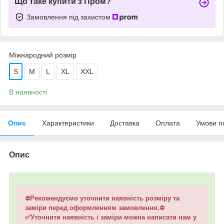
Що таке купити з Пром?
Замовлення під захистом
Міжнародний розмір
S
M
L
XL
XXL
В наявності
Опис
Характеристики
Доставка
Оплата
Умови п
Опис
⛔
Рекомендуємо уточнити наявність розміру та
заміри перед оформленням замовлення.
⛔
✅Уточнити наявність і заміри можна написати нам у