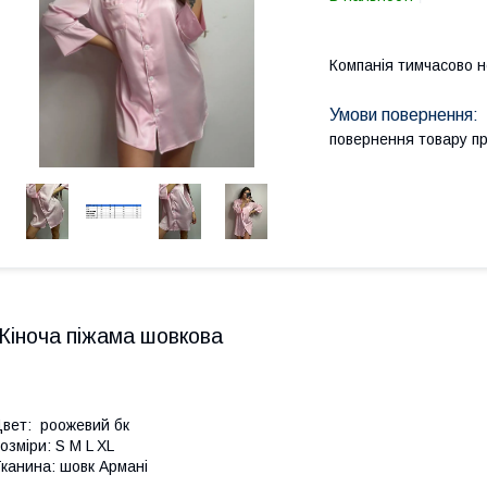
Компанія тимчасово 
повернення товару п
Жіноча піжама шовкова
вет: роожевий бк
озміри: S M L XL
канина: шовк Армані