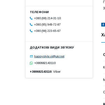
П
З
+380 (68) 214-31-10
+380 (95) 949-72-87
+380 (98) 223-65-67
Х
happystyle.vi@ukr.net
+380682143110
К
+380682143110
Viber
М