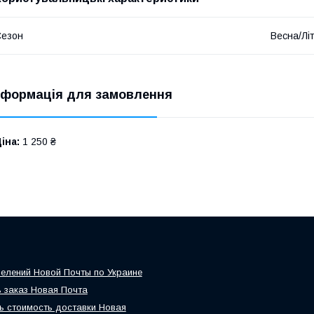
Сезон
Весна/Лі
нформація для замовлення
іна:
1 250 ₴
елений Новой Почты по Украине
 заказ Новая Почта
ь стоимость доставки Новая