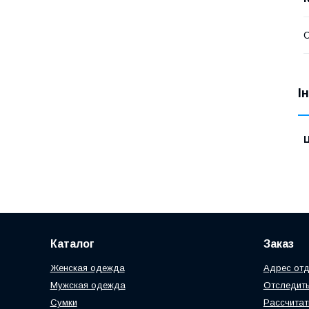
І
Ц
Каталог
Заказ
Женская одежда
Адрес отд
Мужская одежда
Отследить
Сумки
Рассчитат