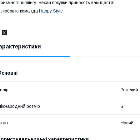
риємного шопінгу, нехай покупки приносять вам щастя!
 любов'ю команда
Happy Style
арактеристики
Основні
олір
Рожевий
іжнародний розмір
S
Стан
Новий
Користувальницькі характеристики