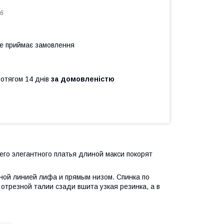
6
не приймає замовлення
ротягом 14 днів
за домовленістю
его элегантного платья длиной макси покорят
ной линией лифа и прямым низом. Спинка по
отрезной талии сзади вшита узкая резинка, а в