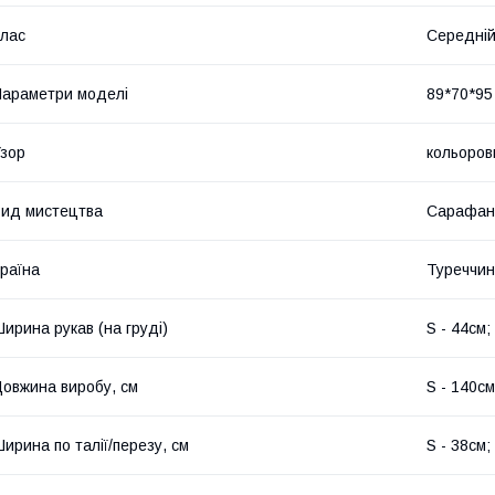
лас
Середній
араметри моделі
89*70*95 
зор
кольоров
ид мистецтва
Сарафан
раїна
Туреччи
ирина рукав (на груді)
S - 44см;
овжина виробу, см
S - 140см
ирина по талії/перезу, см
S - 38см;