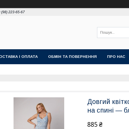
 (98) 223-65-67
ОСТАВКА І ОПЛАТА
ОБМІН ТА ПОВЕРНЕННЯ
ПРО НАС
Довгий квітк
на спині — б
885 ₴