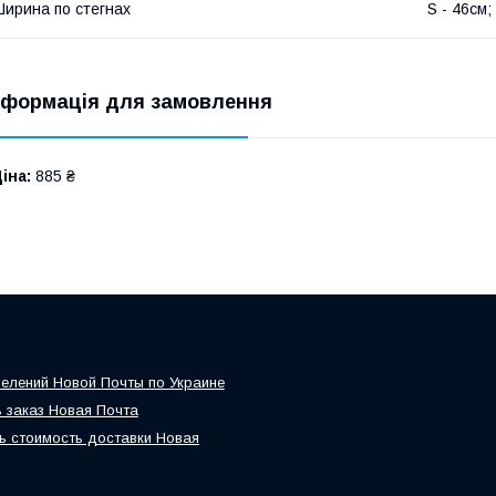
ирина по стегнах
S - 46см;
нформація для замовлення
іна:
885 ₴
елений Новой Почты по Украине
 заказ Новая Почта
ь стоимость доставки Новая