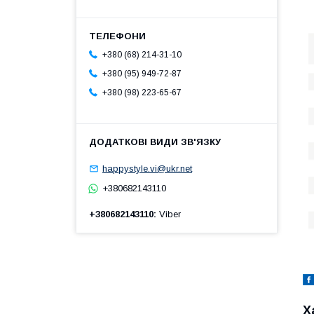
+380 (68) 214-31-10
+380 (95) 949-72-87
+380 (98) 223-65-67
happystyle.vi@ukr.net
+380682143110
+380682143110
Viber
Х