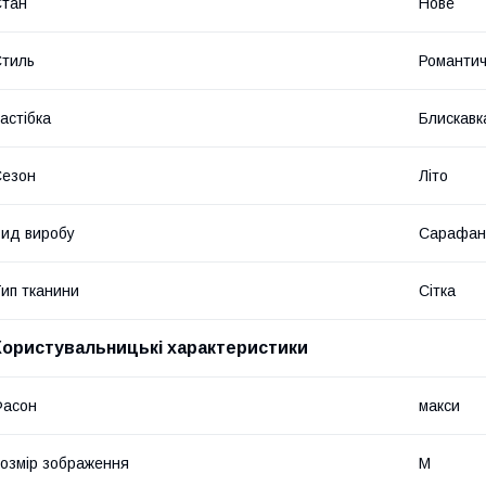
Стан
Нове
тиль
Романти
астібка
Блискавк
Сезон
Літо
ид виробу
Сарафан
ип тканини
Сітка
Користувальницькі характеристики
Фасон
макси
озмір зображення
M