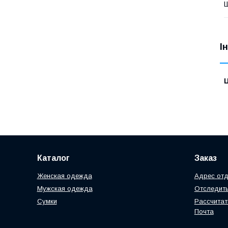
Ш
І
Ц
Каталог
Заказ
Женская одежда
Адрес отд
Мужская одежда
Отследить
Сумки
Рассчитат
Почта