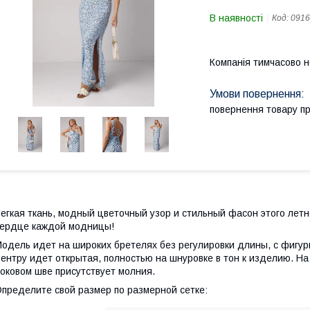
В наявності
Код:
0916
Компанія тимчасово 
повернення товару п
егкая ткань, модный цветочный узор и стильный фасон этого летн
ердце каждой модницы!
одель идет на широких бретелях без регулировки длины, с фигур
ентру идет открытая, полностью на шнуровке в тон к изделию. На 
оковом шве присутствует молния.
пределите свой размер по размерной сетке: