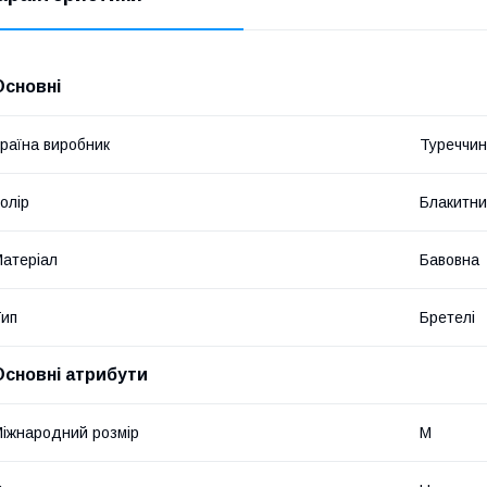
Основні
раїна виробник
Туреччи
олір
Блакитн
атеріал
Бавовна
ип
Бретелі
Основні атрибути
іжнародний розмір
M