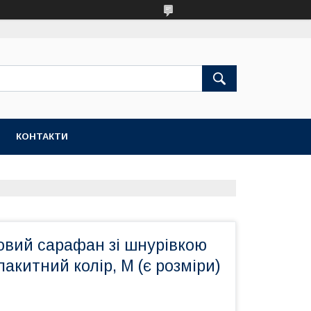
КОНТАКТИ
овий сарафан зі шнурівкою
лакитний колір, M (є розміри)