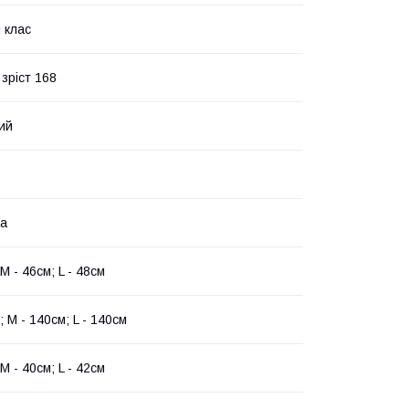
 клас
зріст 168
ий
на
 M - 46см; L - 48см
; M - 140см; L - 140см
 M - 40см; L - 42см