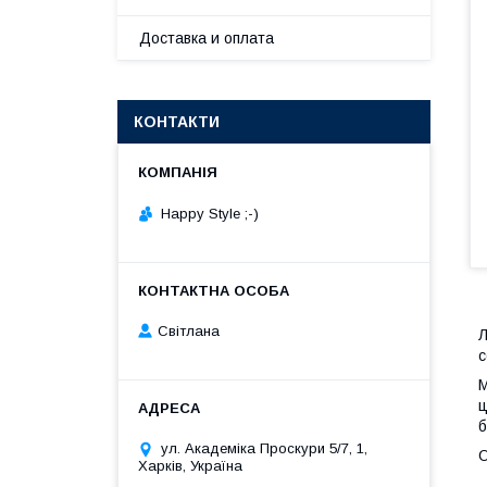
Доставка и оплата
КОНТАКТИ
Happy Style ;-)
Cвітлана
Л
с
М
ц
б
ул. Академіка Проскури 5/7, 1,
О
Харків, Україна