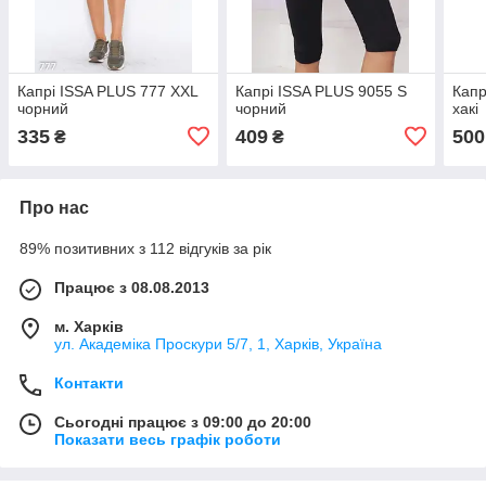
Капрі ISSA PLUS 777 XXL
Капрі ISSA PLUS 9055 S
Капр
чорний
чорний
хакі
335
409
500
₴
₴
Про нас
89% позитивних з 112 відгуків за рік
Працює з 08.08.2013
м. Харків
ул. Академіка Проскури 5/7, 1, Харків, Україна
Контакти
Сьогодні працює з 09:00 до 20:00
Показати весь графік роботи