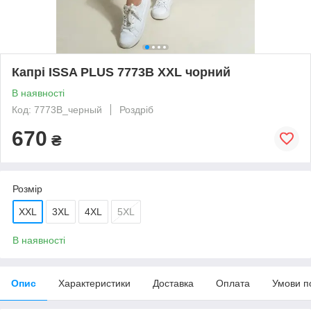
Капрі ISSA PLUS 7773B XXL чорний
В наявності
Код: 7773B_черный
Роздріб
670
₴
Розмір
XXL
3XL
4XL
5XL
В наявності
Опис
Характеристики
Доставка
Оплата
Умови п