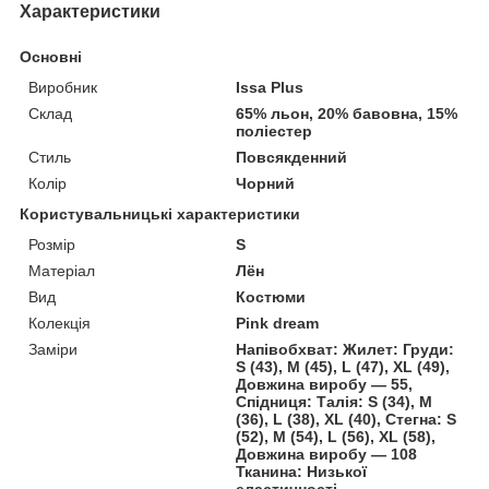
Характеристики
Основні
Виробник
Issa Plus
Склад
65% льон, 20% бавовна, 15%
поліестер
Стиль
Повсякденний
Колір
Чорний
Користувальницькі характеристики
Розмір
S
Матеріал
Лён
Вид
Костюми
Колекція
Pink dream
Заміри
Напівобхват: Жилет: Груди:
S (43), M (45), L (47), XL (49),
Довжина виробу — 55,
Спідниця: Талія: S (34), M
(36), L (38), XL (40), Стегна: S
(52), M (54), L (56), XL (58),
Довжина виробу — 108
Тканина: Низької
еластичності.