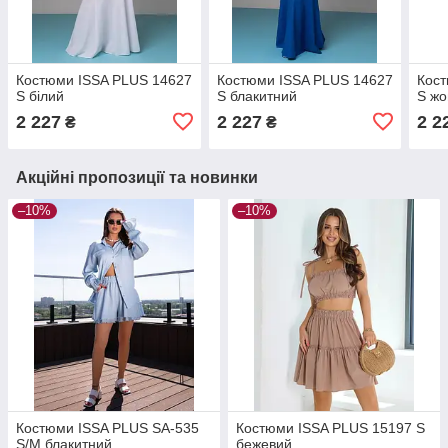
Костюми ISSA PLUS 14627
Костюми ISSA PLUS 14627
Кост
S білий
S блакитний
S жо
2 227
2 227
2 2
₴
₴
Акційні пропозиції та новинки
–10%
–10%
Костюми ISSA PLUS SA-535
Костюми ISSA PLUS 15197 S
S/M блакитний
бежевий