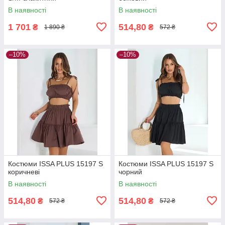
В наявності
В наявності
1 701
514,80
₴
₴
1 890 ₴
572 ₴
–10%
–10%
Костюми ISSA PLUS 15197 S
Костюми ISSA PLUS 15197 S
коричневі
чорний
В наявності
В наявності
514,80
514,80
₴
₴
572 ₴
572 ₴