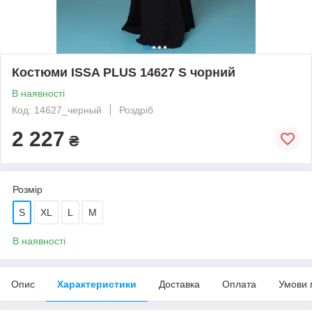
Костюми ISSA PLUS 14627 S чорний
В наявності
Код: 14627_черный
Роздріб
2 227
₴
Розмір
S
XL
L
M
В наявності
Опис
Характеристики
Доставка
Оплата
Умови 