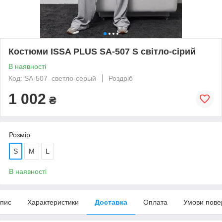
Костюми ISSA PLUS SA-507 S світло-сірий
В наявності
Код: SA-507_светло-серый
Роздріб
1 002
₴
Розмір
S
M
L
В наявності
пис
Характеристики
Доставка
Оплата
Умови пове