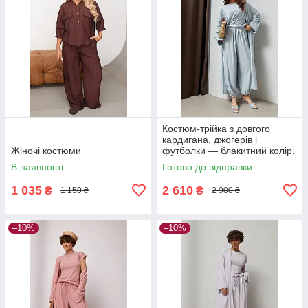
Костюм-трійка з довгого
кардигана, джогерів і
Жіночі костюми
футболки — блакитний колір,
S (є розміри)
В наявності
Готово до відправки
1 035
2 610
₴
₴
1 150 ₴
2 900 ₴
–10%
–10%