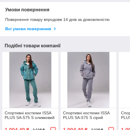
Умови повернення
Повернення товару впродовж 14 днів за домовленістю
Всі умови повернення
Подібні товари компанії
Спортивні костюми ISSA
Спортивні костюми ISSA
Спор
PLUS SA-575 S оливковий
PLUS SA-575 S сірий
PLUS
1 004,40
1 004,40
1 0
₴
₴
1 116 ₴
1 116 ₴