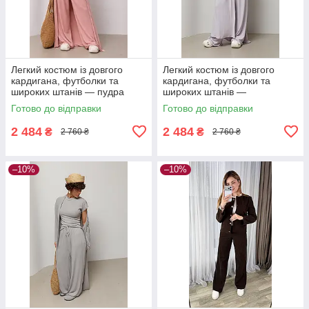
Легкий костюм із довгого
Легкий костюм із довгого
кардигана, футболки та
кардигана, футболки та
широких штанів — пудра
широких штанів —
колір, ONE SIZE (є розміри)
лавандовий колір, ONE SIZE
Готово до відправки
Готово до відправки
(є розміри)
2 484
2 484
₴
₴
2 760 ₴
2 760 ₴
–10%
–10%