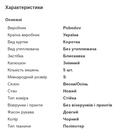
Характеристики
Основні
Виробник
Pobedov
Країна виробник
Україна
Вид куртки
Коротка
Вид утеплювача
Без утеплювача
Застібка
Блискавка
Капюшон
Знімний
Кількість кишень
5 шт.
Міжнародний розмір
S
Сезон
Весна/Осінь
Стан
Новий
Тип коміра
Стійка
Візерунки і принти
Без візерунків і принтів
Фасон рукава
Довгий
Колір
Чорний
Тип тканини
Поліестер