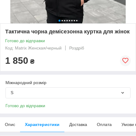
Тактична чорна демісезонна куртка для жінок
Готово до відправки
Код: Matrix Женская/черный
Роздріб
1 850
₴
Міжнародний розмір
S
Готово до відправки
Опис
Характеристики
Доставка
Оплата
Умови 