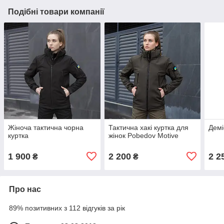
Подібні товари компанії
Жіноча тактична чорна
Тактична хакі куртка для
Демі
куртка
жінок Pobedov Motive
1 900
2 200
2 2
₴
₴
Про нас
89% позитивних з 112 відгуків за рік