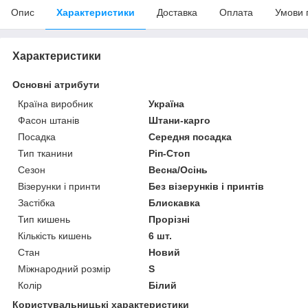
Опис
Характеристики
Доставка
Оплата
Умови 
Характеристики
Основні атрибути
Країна виробник
Україна
Фасон штанів
Штани-карго
Посадка
Середня посадка
Тип тканини
Ріп-Стоп
Сезон
Весна/Осінь
Візерунки і принти
Без візерунків і принтів
Застібка
Блискавка
Тип кишень
Прорізні
Кількість кишень
6 шт.
Стан
Новий
Міжнародний розмір
S
Колір
Білий
Користувальницькі характеристики