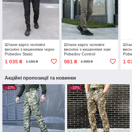
Штани карго чоловічі
Штани карго чоловічі
Штан
весняні з кишенями чорні
весняні з кишенями хакі
весн
Pobedov Static
Pobedov Control
Pobe
1 035
981
1 0
₴
₴
1 150 ₴
1 090 ₴
Акційні пропозиції та новинки
–10%
–10%