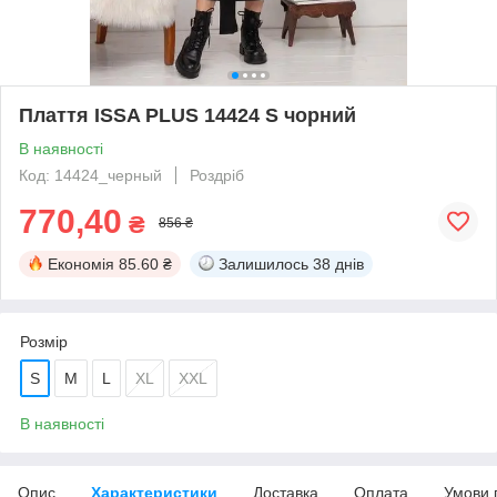
Плаття ISSA PLUS 14424 S чорний
В наявності
Код: 14424_черный
Роздріб
770,40
₴
856 ₴
Економія
85.60 ₴
Залишилось
38 днів
Розмір
S
M
L
XL
XXL
В наявності
Опис
Характеристики
Доставка
Оплата
Умови 