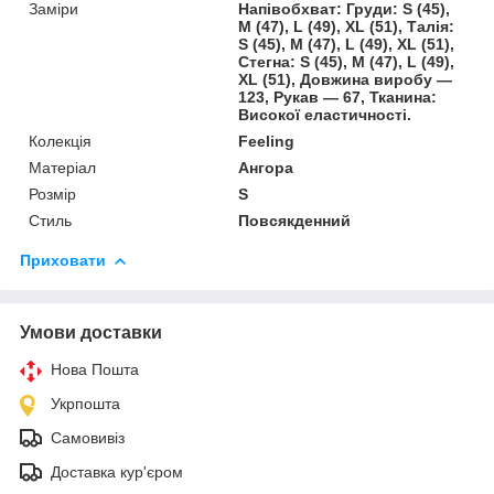
Заміри
Напівобхват: Груди: S (45),
M (47), L (49), XL (51), Талія:
S (45), M (47), L (49), XL (51),
Стегна: S (45), M (47), L (49),
XL (51), Довжина виробу —
123, Рукав — 67, Тканина:
Високої еластичності.
Колекція
Feeling
Матеріал
Ангора
Розмір
S
Стиль
Повсякденний
Приховати
Умови доставки
Нова Пошта
Укрпошта
Самовивіз
Доставка кур'єром