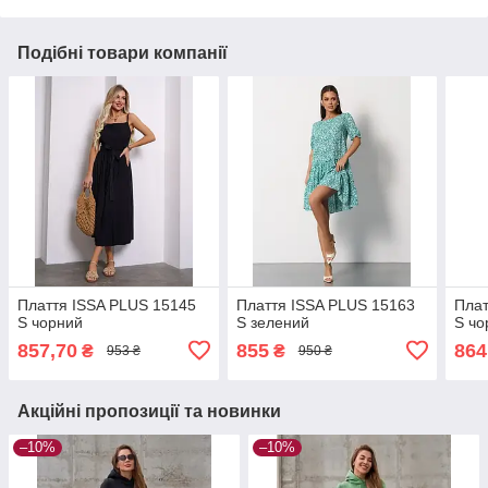
Подібні товари компанії
Плаття ISSA PLUS 15145
Плаття ISSA PLUS 15163
Плат
S чорний
S зелений
S чо
857,70
855
864
₴
₴
953 ₴
950 ₴
Акційні пропозиції та новинки
–10%
–10%