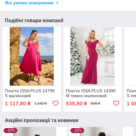
Всі умови повернення
Подібні товари компанії
Плаття ISSA PLUS 14799
Плаття ISSA PLUS 14390
Плат
S малиновий
M темно-малиновий
S те
1 117,80
535,50
1 0
₴
₴
1 242 ₴
595 ₴
Акційні пропозиції та новинки
–10%
–10%