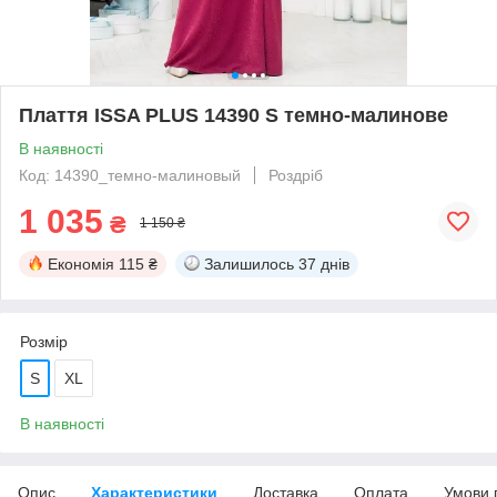
Плаття ISSA PLUS 14390 S темно-малинове
В наявності
Код: 14390_темно-малиновый
Роздріб
1 035
₴
1 150 ₴
Економія
115 ₴
Залишилось
37 днів
Розмір
S
XL
В наявності
Опис
Характеристики
Доставка
Оплата
Умови 