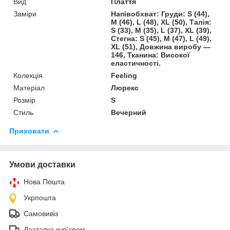
Вид
Плаття
Заміри
Напівобхват: Груди: S (44),
M (46), L (48), XL (50), Талія:
S (33), M (35), L (37), XL (39),
Стегна: S (45), M (47), L (49),
XL (51), Довжина виробу —
146, Тканина: Високої
еластичності.
Колекція
Feeling
Матеріал
Люрекс
Розмір
S
Стиль
Вечерний
Приховати
Умови доставки
Нова Пошта
Укрпошта
Самовивіз
Доставка кур'єром