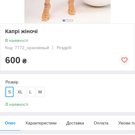
Капрі жіночі
В наявності
Код: 7772_оранжевый
Роздріб
600
₴
Розмір
S
XL
L
M
В наявності
Опис
Характеристики
Доставка
Оплата
Умови п