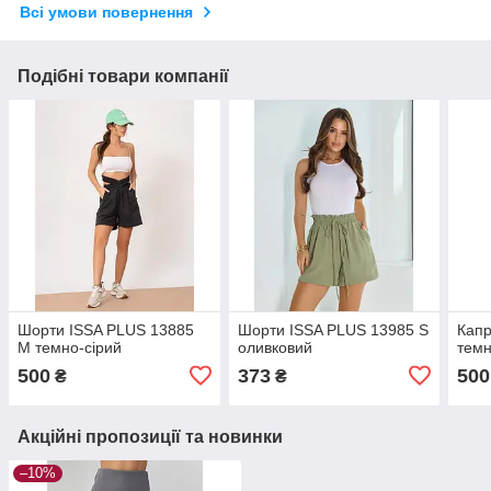
Всі умови повернення
Подібні товари компанії
Шорти ISSA PLUS 13885
Шорти ISSA PLUS 13985 S
Капр
M темно-сірий
оливковий
темн
500
373
500
₴
₴
Акційні пропозиції та новинки
–10%