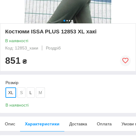
Костюми ISSA PLUS 12853 XL хакі
В наявності
Код: 12853_хаки
Роздріб
851
₴
Розмір
XL
S
L
M
В наявності
Опис
Характеристики
Доставка
Оплата
Умови 