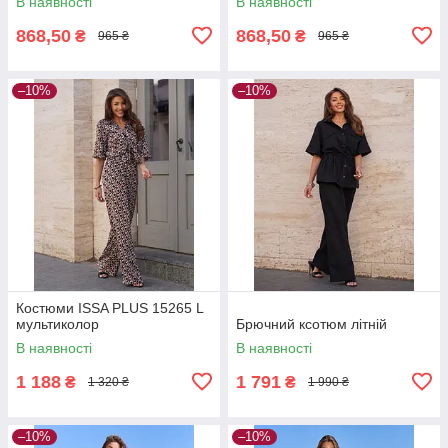
В наявності
В наявності
868,50
868,50
₴
₴
965 ₴
965 ₴
–10%
–10%
Костюми ISSA PLUS 15265 L
мультиколор
Брючний ксотюм літній
В наявності
В наявності
1 188
1 791
₴
₴
1 320 ₴
1 990 ₴
–10%
–10%