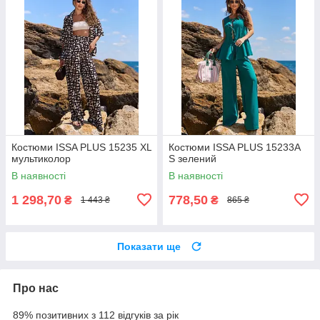
Костюми ISSA PLUS 15235 XL
Костюми ISSA PLUS 15233A
мультиколор
S зелений
В наявності
В наявності
1 298,70
778,50
₴
₴
1 443 ₴
865 ₴
Показати ще
Про нас
89% позитивних з 112 відгуків за рік