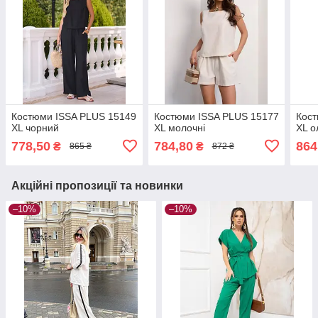
Костюми ISSA PLUS 15149
Костюми ISSA PLUS 15177
Кост
XL чорний
XL молочні
XL о
778,50
784,80
864
₴
₴
865 ₴
872 ₴
Акційні пропозиції та новинки
–10%
–10%