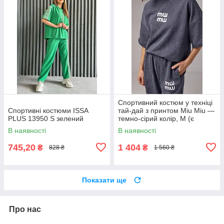
Спортивний костюм у техніці
Спортивні костюми ISSA
тай-дай з принтом Miu Miu —
PLUS 13950 S зелений
темно-сірий колір, M (є
розміри)
В наявності
В наявності
745,20
1 404
₴
₴
828 ₴
1 560 ₴
Показати ще
Про нас