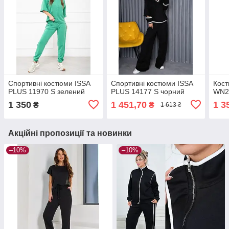
Спортивні костюми ISSA
Спортивні костюми ISSA
Кос
PLUS 11970 S зелений
PLUS 14177 S чорний
WN2
1 350
1 451,70
1 3
₴
₴
1 613 ₴
Акційні пропозиції та новинки
–10%
–10%