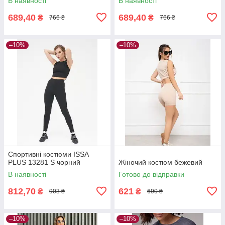
В наявності
В наявності
689,40
689,40
₴
₴
766 ₴
766 ₴
–10%
–10%
Спортивні костюми ISSA
PLUS 13281 S чорний
Жіночий костюм бежевий
В наявності
Готово до відправки
812,70
621
₴
₴
903 ₴
690 ₴
–10%
–10%