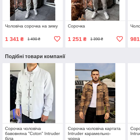
Чоловіча сорочка на зиму
Сорочка
Чоло
1 341
1 251
981
₴
₴
1 490 ₴
1 390 ₴
Подібні товари компанії
Сорочка чоловіча
Сорочка чоловіча картата
Соро
бавовняна "Coton" Intruder
Intruder карамельно-
Intr
біла
чорна