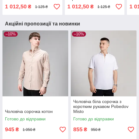
1 012,50
1 012,50
1 0
₴
₴
1 125 ₴
1 125 ₴
Акційні пропозиції та новинки
–10%
–10%
Чоловіча біла сорочка з
коротким рукавом Pobedov
Чоловіча сорочка котон
Misto
Готово до відправки
Готово до відправки
945
855
₴
₴
1 050 ₴
950 ₴