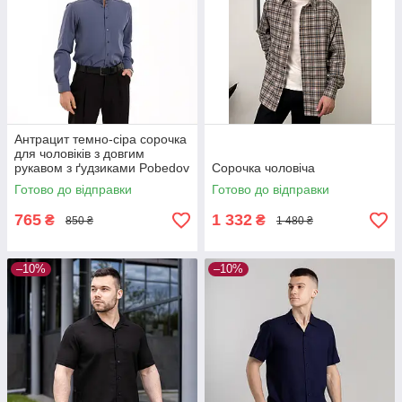
Антрацит темно-сіра сорочка
для чоловіків з довгим
рукавом з ґудзиками Pobedov
Сорочка чоловіча
Legend
Готово до відправки
Готово до відправки
765
1 332
₴
₴
850 ₴
1 480 ₴
–10%
–10%