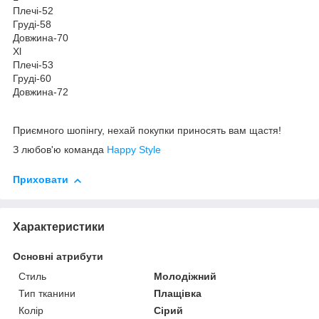
Плечі-52
Груді-58
Довжина-70
Xl
Плечі-53
Груді-60
Довжина-72
Приємного шопінгу, нехай покупки приносять вам щастя!
З любов'ю команда
Happy Style
Приховати
Характеристики
Основні атрибути
Стиль
Молодіжний
Тип тканини
Плащівка
Колір
Сірий