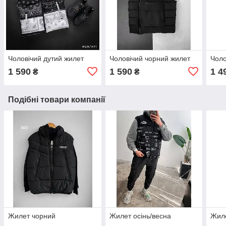
Чоловічий дутий жилет
Чоловічий чорний жилет
Чоло
1 590
1 590
1 4
₴
₴
Подібні товари компанії
Жилет чорний
Жилет осінь/весна
Жиле