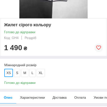
Жилет сірого кольору
Готово до відправки
Код: GH4
Роздріб
1 490
₴
Міжнародний розмір
XS
S
M
L
XL
Готово до відправки
Опис
Характеристики
Доставка
Оплата
Умови п