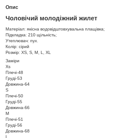
Опис
Чоловічий молодіжний жилет
Матеріал: якісна водовідштовхувальна плащівка;
Підкладка: 210 щільність;
Утеплювач: пух.
Колір: сірий
Розмір: XS, S, M, L, XL
Заміри
Xs
Плечі-48
Груді-53
Довжина-64
S
Плечі-50
Груді-55
Довжина-66
M
Плечі-51
Груді-56
Довжина-68
L