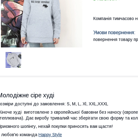
Компанія тимчасово 
повернення товару п
Молодіжне сіре худі
озміри доступні до замовлення: S, M, L, Xl, XXL,XXXL
іноче худі виготовлене з європейської бавовни без начосу (європ
теплювача). Дає виробу тривалий час зберігати свою форму та кол
риємного шопінгу, нехай покупки приносять вам щастя!
 любов'ю команда
Happy Style