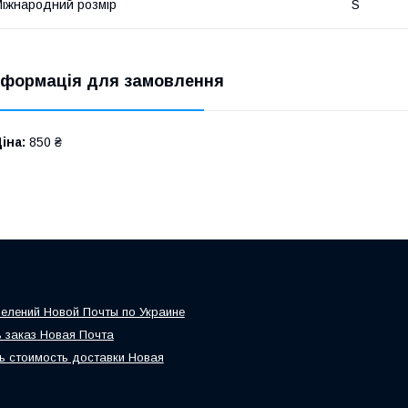
іжнародний розмір
S
нформація для замовлення
іна:
850 ₴
елений Новой Почты по Украине
 заказ Новая Почта
ь стоимость доставки Новая