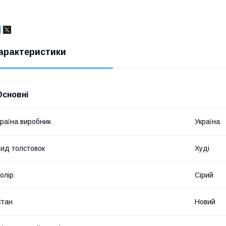
арактеристики
Основні
раїна виробник
Україна
ид толстовок
Худі
олір
Сірий
Стан
Новий