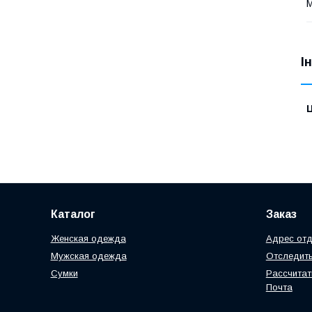
М
І
Ц
Каталог
Заказ
Женская одежда
Адрес отд
Мужская одежда
Отследить
Сумки
Рассчитат
Почта