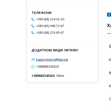
+380 (68) 214-31-10
Х
+380 (95) 949-72-87
+380 (98) 223-65-67
happystyle.vi@ukr.net
К
+380682143110
В
+380682143110
Viber
К