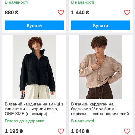
В наявності
В наявності
880
1 440
₴
₴
Купити
Купити
В'язаний кардиган на змійці з
В'язаний кардиган на
кишенями — чорний колір,
ґудзиках з V-подібним
ONE SIZE (є розміри)
вирізом — світло-коричневий
колір, ONE SIZE (є розміри)
Готово до відправки
В наявності
1 195
1 040
₴
₴