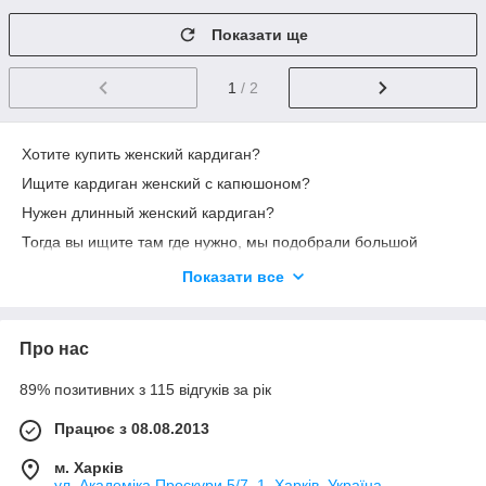
Показати ще
1
/ 2
Хотите купить женский кардиган?
Ищите кардиган женский с капюшоном?
Нужен длинный женский кардиган?
Тогда вы ищите там где нужно, мы подобрали большой
выбор модных женских кардиганов 2022 года. На страницах
Показати все
нашего сайта вы найдете
женские кардиганы с принтом и однотонные
кардиганы
Про нас
женские кардиганы с капюшоном
89% позитивних з 115 відгуків за рік
кардиганы на запах
модели с накладными карманами
Працює з 08.08.2013
Если вы не знаете как подобрать размер женского кардигана,
м. Харків
звоните мы поможем вам определиться и предоставим все
ул. Академіка Проскури 5/7, 1, Харків, Україна