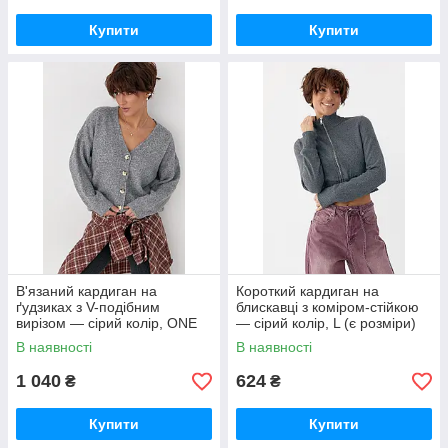
Купити
Купити
В'язаний кардиган на
Короткий кардиган на
ґудзиках з V-подібним
блискавці з коміром-стійкою
вирізом — сірий колір, ONE
— сірий колір, L (є розміри)
SIZE (є розміри)
В наявності
В наявності
1 040
624
₴
₴
Купити
Купити