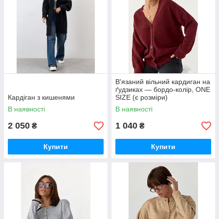
В'язаний вільний кардиган на
ґудзиках — бордо-колір, ONE
Кардіган з кишенями
SIZE (є розміри)
В наявності
В наявності
2 050
1 040
₴
₴
Купити
Купити