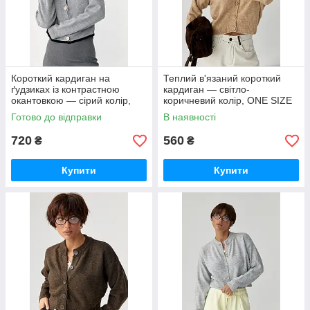
Короткий кардиган на
Теплий в'язаний короткий
ґудзиках із контрастною
кардиган — світло-
окантовкою — сірий колір,
коричневий колір, ONE SIZE
ONE SIZE (є розміри)
(є розміри)
Готово до відправки
В наявності
720
560
₴
₴
Купити
Купити