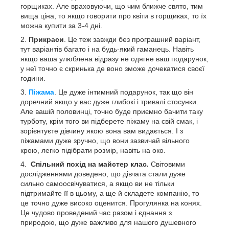
горщиках. Але враховуючи, що чим ближче свято, тим
вища ціна, то якщо говорити про квіти в горщиках, то їх
можна купити за 3-4 дні.
Прикраси
. Це теж завжди без програшний варіант,
тут варіантів багато і на будь-який гаманець. Навіть
якщо ваша улюблена відразу не одягне ваш подарунок,
у неї точно є скринька де воно зможе дочекатися своєї
години.
Піжама
. Це дуже інтимний подарунок, так що він
доречний якщо у вас дуже глибокі і тривалі стосунки.
Але вашій половинці, точно буде приємно бачити таку
турботу, крім того ви підберете піжаму на свій смак, і
зорієнтуєте дівчину якою вона вам видається. І з
піжамами дуже зручно, що вони зазвичай вільного
крою, легко підібрати розмір, навіть на око.
Спільний похід на майстер клас.
Світовими
дослідженнями доведено, що дівчата стали дуже
сильно самоосвічуватися, а якщо ви не тільки
підтримайте її в цьому, а ще й складете компанію, то
це точно дуже високо оценится. Прогулянка на конях.
Це чудово проведений час разом і єднання з
природою, що дуже важливо для нашого душевного