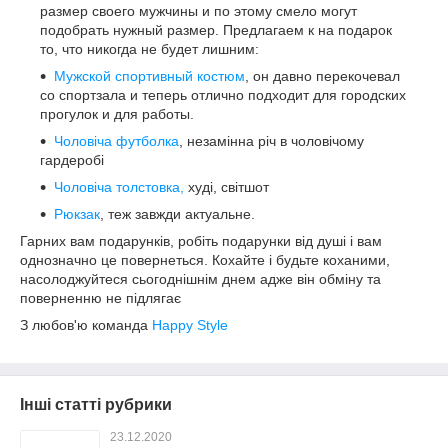
размер своего мужчины и по этому смело могут
подобрать нужный размер. Предлагаем к на подарок
то, что никогда не будет лишним:
Мужской спортивный костюм
, он давно перекочевал
со спортзала и теперь отлично подходит для городских
прогулок и для работы.
Чоловіча футболка
, незамінна річ в чоловічому
гардеробі
Чоловіча толстовка,
худі, світшот
Рюкзак
, теж завжди актуальне.
Гарних вам подарунків, робіть подарунки від душі і вам
однозначно це повернеться. Кохайте і будьте коханими,
насолоджуйтеся сьогоднішнім днем адже він обміну та
поверненню не підлягає
З любов'ю команда
Happy Style
Інші статті рубрики
23.12.2020