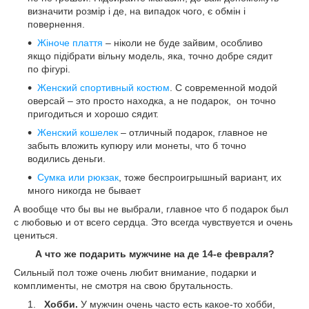
визначити розмір і де, на випадок чого, є обмін і
повернення.
Жіноче плаття
– ніколи не буде зайвим, особливо
якщо підібрати вільну модель, яка, точно добре сядит
по фігурі.
Женский спортивный костюм
. С современной модой
оверсай – это просто находка, а не подарок, он точно
пригодиться и хорошо сядит.
Женский кошелек
– отличный подарок, главное не
забыть вложить купюру или монеты, что б точно
водились деньги.
Сумка или рюкзак
, тоже беспроигрышный вариант, их
много никогда не бывает
А вообще что бы вы не выбрали, главное что б подарок был
с любовью и от всего сердца. Это всегда чувствуется и очень
цениться.
А что же подарить мужчине на де 14-е февраля?
Сильный пол тоже очень любит внимание, подарки и
комплименты, не смотря на свою брутальность.
Хобби.
У мужчин очень часто есть какое-то хобби,