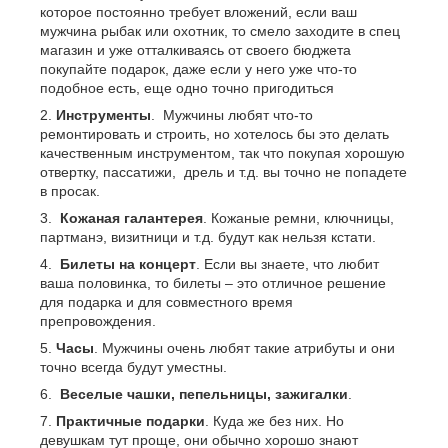
которое постоянно требует вложений, если ваш
мужчина рыбак или охотник, то смело заходите в спец
магазин и уже отталкиваясь от своего бюджета
покупайте подарок, даже если у него уже что-то
подобное есть, еще одно точно пригодиться
Инструменты
. Мужчины любят что-то
ремонтировать и строить, но хотелось бы это делать
качественным инструментом, так что покупая хорошую
отвертку, пассатижи, дрель и т.д. вы точно не попадете
в просак.
Кожаная галантерея
. Кожаные ремни, ключницы,
партманэ, визитници и т.д. будут как нельзя кстати.
Билеты на концерт
. Если вы знаете, что любит
ваша половинка, то билеты – это отличное решение
для подарка и для совместного время
препровождения.
Часы
. Мужчины очень любят такие атрибуты и они
точно всегда будут уместны.
Веселые чашки, пепельницы, зажигалки
.
Практичные подарки
. Куда же без них. Но
девушкам тут проще, они обычно хорошо знают