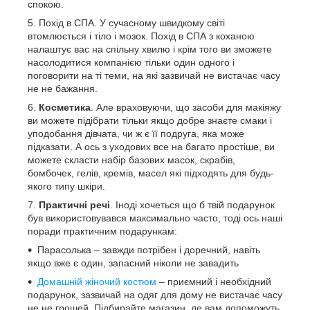
спокою.
Похід в СПА. У сучасному швидкому світі
втомлюється і тіло і мозок. Похід в СПА з коханою
налаштує вас на спільну хвилю і крім того ви зможете
насолодитися компанією тільки один одного і
поговорити на ті теми, на які зазвичай не вистачає часу
не не бажання.
Косметика
. Але враховуючи, що засоби для макіяжу
ви можете підібрати тільки якщо добре знаєте смаки і
уподобання дівчата, чи ж є її подруга, яка може
підказати. А ось з уходових все на багато простіше, ви
можете скласти набір базових масок, скрабів,
бомбочек, гелів, кремів, масел які підходять для будь-
якого типу шкіри.
Практичні речі
. Іноді хочеться що б твій подарунок
був використовувався максимально часто, тоді ось наші
поради практичним подарункам:
Парасолька – завжди потрібен і доречний, навіть
якщо вже є один, запасний ніколи не завадить
Домашній жіночий костюм
– приємний і необхідний
подарунок, зазвичай на одяг для дому не вистачає часу
не не грошей. Підбирайте магазин, де вам допоможуть