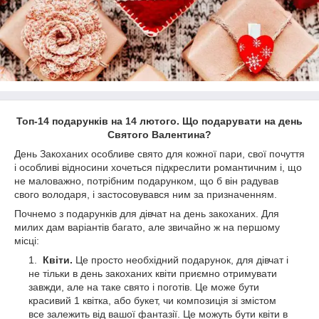
Топ-14 подарунків на 14 лютого. Що подарувати на день
Святого Валентина?
День Закоханих особливе свято для кожної пари, свої почуття
і особливі відносини хочеться підкреслити романтичним і, що
не маловажно, потрібним подарунком, що б він радував
свого володаря, і застосовувався ним за призначенням.
Почнемо з подарунків для дівчат на день закоханих. Для
милих дам варіантів багато, але звичайно ж на першому
місці:
Квіти.
Це просто необхідний подарунок, для дівчат і
не тільки в день закоханих квіти приємно отримувати
завжди, але на таке свято і поготів. Це може бути
красивий 1 квітка, або букет, чи композиція зі змістом
все залежить від вашої фантазії. Це можуть бути квіти в